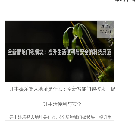
2025
04-20
开丰娱乐登入地址是什么：全新智能门锁模块：提
升生活便利与安全
开丰娱乐登入地址是什么:《全新智能门锁模块：提升生
活便利与安全的科技典范》在这个...